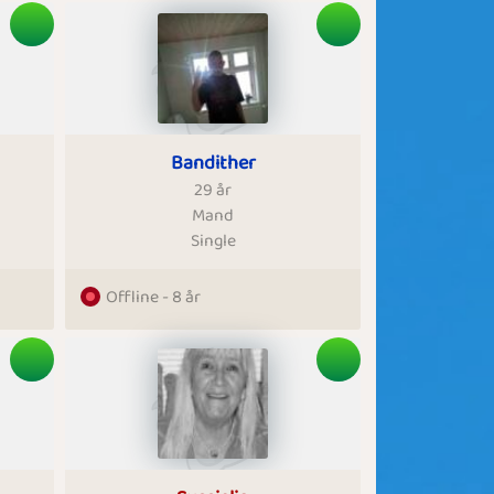
Bandither
29 år
Mand
Single
Offline - 8 år