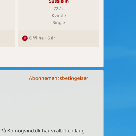
Sussielin
72 år
Kvinde
Single
Offline - 6 år
Abonnementsbetingelser
På Komogvind.dk har vi altid en lang