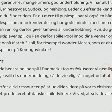
d garanteret mange timers god underholdning. Vi har alt fra
fri, Minestryger, Sudoku og Mahjong. Leder du efter de ken
 du finder dem. Er du mere til puslespil har vi også en hånd
puslespil som man kender det og har gode minder med, men 
n i en, og derfor giver timevis af underholdning. Hvis du god
ltiplayer spil, du kan derfor spille Pool imod dine venner o
 har også Match 3 spil, foreksempel Wonder Match, som er e
 spil her på Komogovind.dk!
rt
 bedste online spil i Danmark. Hos os fokuserer vi nemlig p
kvalitets underholdning, så du virkelig får noget ud af at 
erfor altid ressourcer på at udvikle videre på vores eksist
t produceret af danske spiludviklere. Vi ved, at selv de all