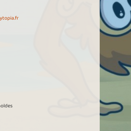
ytopia.fr
holdes