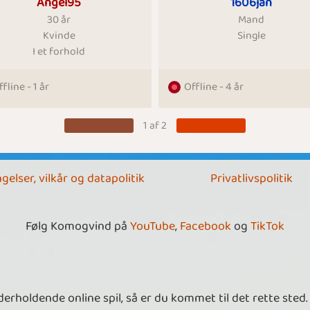
Angel95
1606jan
30 år
Mand
Kvinde
Single
I et forhold
fline - 1 år
Offline - 4 år
1 af 2
gelser, vilkår og datapolitik
Privatlivspolitik
Følg Komogvind på
YouTube
,
Facebook
og
TikTok
holdende online spil, så er du kommet til det rette sted. 