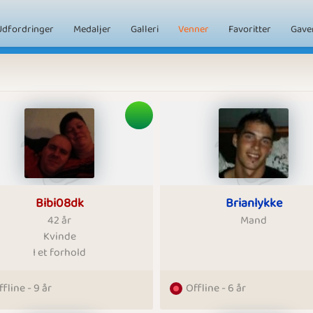
Udfordringer
Medaljer
Galleri
Venner
Favoritter
Gave
Bibi08dk
Brianlykke
42 år
Mand
Kvinde
I et forhold
fline - 9 år
Offline - 6 år