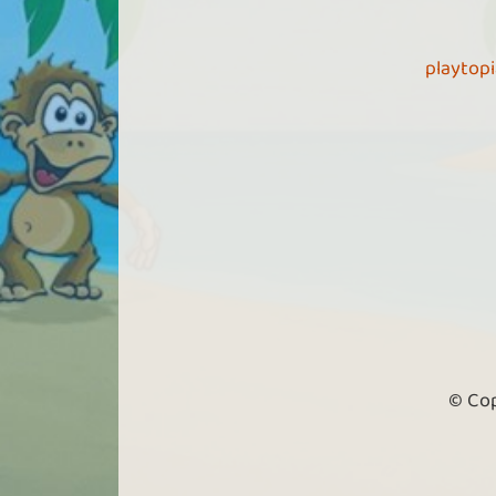
playtop
© Cop