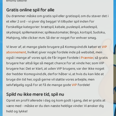
endnu bedre!
Gratis online spil for alle
Du drømmer måske om gratis spil eller gratisspil, om du staver det i
et eller 2 ord - vi giver dig begge! Vi tilbyder spil inden for
forskellige kategorier: brætspil, kabale, puslespil, arkadespil,
skydespil, spillemaskiner, spilleautomater, Bingo, kortspil, Sudoku,
Mahjong, Idle clicker m.m. Så der er noget for enhver smag.
Vi lever af, at mange glade brugere på Komogvind.dk køber et
VIP
abonnement
, hvilket giver nogle fordele inde på websitet, men
også i mange af vores spil, de får ingen fordele i
Præmier
, så gratis
brugere har altså lige så meget chance for at vinde her, som VIP
brugere har. Det er klart, at uden VIP brugere, var der ikke noget
der hedder Komogvind.dk, derfor håber vi, at hvis du kan lide at
bruge din tid her, også gerne vil støtte vores arbejde, men
selvfølgelig også for at få de mange gode
VIP
fordele!
Spild nu ikke mere tid, spil nu
Opret en profil allerede i dag og kom godt i gang, det er gratis at
være med - måske er du den næste heldige vinder. Vi ønsker dig
held og lykke!