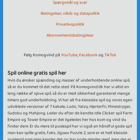
Spørgsmål og svar
Betingelser, vilkår og datapolitik
Privatlivspolitik
Abonnementsbetingelser
Følg Komogvind på
YouTube
,
Facebook
og
TikTok
Spil online gratis spil her
Hvis du ønsker spænding og masser af underholdende online spil,
så er du kommet til det rette sted. På Komogvind.dk har vi altid en
lang række af sjove spil, så du er med sikkerhed garanteret mange
timers god underholdning. Vi har alt fra klassiske spil og vores egen
udviklede versioner af 7 kabale, Ludo, Yatzy, Hjerterfri, Minestryger,
Sudoku og Mahjong. Leder du efter de kendte Idle Clicker spil Farm
Empire og Tower Empire er det ligeledes her hos kom og vind du
finder dem. Er du mere til puslespil har vi også en håndful gode spil
man kan spille gratis, f.eks. Jigsaw Puzzle 2, som er et helt klassisk
puslespil som man kender det og har gode minder med, men der er