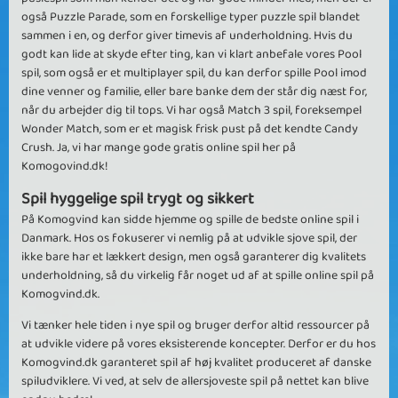
også Puzzle Parade, som en forskellige typer puzzle spil blandet
sammen i en, og derfor giver timevis af underholdning. Hvis du
godt kan lide at skyde efter ting, kan vi klart anbefale vores Pool
spil, som også er et multiplayer spil, du kan derfor spille Pool imod
dine venner og familie, eller bare banke dem der står dig næst for,
når du arbejder dig til tops. Vi har også Match 3 spil, foreksempel
Wonder Match, som er et magisk frisk pust på det kendte Candy
Crush. Ja, vi har mange gode gratis online spil her på
Komogovind.dk!
Spil hyggelige spil trygt og sikkert
På Komogvind kan sidde hjemme og spille de bedste online spil i
Danmark. Hos os fokuserer vi nemlig på at udvikle sjove spil, der
ikke bare har et lækkert design, men også garanterer dig kvalitets
underholdning, så du virkelig får noget ud af at spille online spil på
Komogvind.dk.
Vi tænker hele tiden i nye spil og bruger derfor altid ressourcer på
at udvikle videre på vores eksisterende koncepter. Derfor er du hos
Komogvind.dk garanteret spil af høj kvalitet produceret af danske
spiludviklere. Vi ved, at selv de allersjoveste spil på nettet kan blive