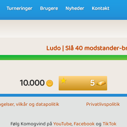
Turneringer
Brugere
Nyheder
Kontakt
Ludo | Slå 40 modstander-b
10.000
5
gelser, vilkår og datapolitik
Privatlivspolitik
Følg Komogvind på
YouTube
,
Facebook
og
TikTok