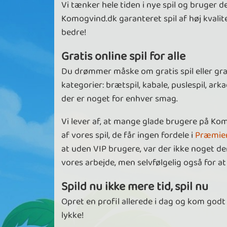
Vi tænker hele tiden i nye spil og bruger d
Komogvind.dk garanteret spil af høj kvalite
bedre!
Gratis online spil for alle
Du drømmer måske om gratis spil eller gratis
kategorier: brætspil, kabale, puslespil, ark
der er noget for enhver smag.
Vi lever af, at mange glade brugere på Ko
af vores spil, de får ingen fordele i
Præmie
at uden VIP brugere, var der ikke noget der
vores arbejde, men selvfølgelig også for 
Spild nu ikke mere tid, spil nu
Opret en profil allerede i dag og kom godt
lykke!