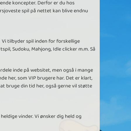
erende koncepter. Derfor er du hos
ersjoveste spil på nettet kan blive endnu
Vi tilbyder spil inden for forskellige
rtspil, Sudoku, Mahjong, Idle clicker m.m. Så
fordele inde på websitet, men også i mange
nde her, som VIP brugere har. Det er klart,
t bruge din tid her, også gerne vil støtte
heldige vinder. Vi ønsker dig held og