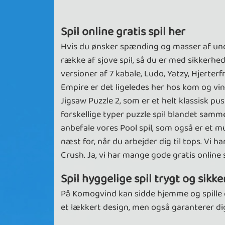
Spil online gratis spil her
Hvis du ønsker spænding og masser af under
række af sjove spil, så du er med sikkerhe
versioner af 7 kabale, Ludo, Yatzy, Hjerter
Empire er det ligeledes her hos kom og vind
Jigsaw Puzzle 2, som er et helt klassisk 
forskellige typer puzzle spil blandet samme
anbefale vores Pool spil, som også er et mu
næst for, når du arbejder dig til tops. Vi
Crush. Ja, vi har mange gode gratis online
Spil hyggelige spil trygt og sikke
På Komogvind kan sidde hjemme og spille de
et lækkert design, men også garanterer dig 