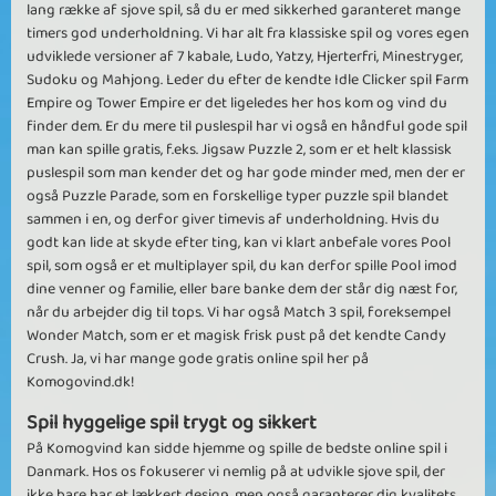
lang række af sjove spil, så du er med sikkerhed garanteret mange
timers god underholdning. Vi har alt fra klassiske spil og vores egen
udviklede versioner af 7 kabale, Ludo, Yatzy, Hjerterfri, Minestryger,
Sudoku og Mahjong. Leder du efter de kendte Idle Clicker spil Farm
Empire og Tower Empire er det ligeledes her hos kom og vind du
finder dem. Er du mere til puslespil har vi også en håndful gode spil
man kan spille gratis, f.eks. Jigsaw Puzzle 2, som er et helt klassisk
puslespil som man kender det og har gode minder med, men der er
også Puzzle Parade, som en forskellige typer puzzle spil blandet
sammen i en, og derfor giver timevis af underholdning. Hvis du
godt kan lide at skyde efter ting, kan vi klart anbefale vores Pool
spil, som også er et multiplayer spil, du kan derfor spille Pool imod
dine venner og familie, eller bare banke dem der står dig næst for,
når du arbejder dig til tops. Vi har også Match 3 spil, foreksempel
Wonder Match, som er et magisk frisk pust på det kendte Candy
Crush. Ja, vi har mange gode gratis online spil her på
Komogovind.dk!
Spil hyggelige spil trygt og sikkert
På Komogvind kan sidde hjemme og spille de bedste online spil i
Danmark. Hos os fokuserer vi nemlig på at udvikle sjove spil, der
ikke bare har et lækkert design, men også garanterer dig kvalitets