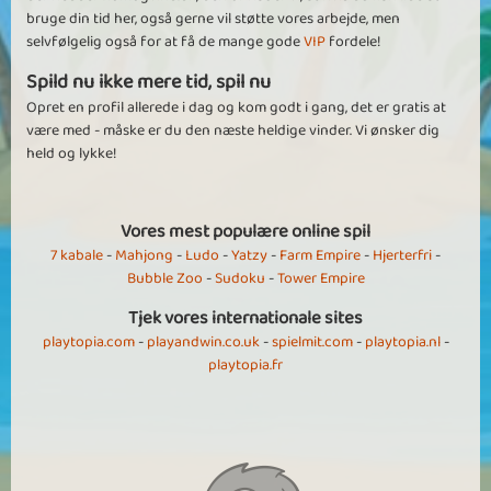
bruge din tid her, også gerne vil støtte vores arbejde, men
selvfølgelig også for at få de mange gode
VIP
fordele!
Spild nu ikke mere tid, spil nu
Opret en profil allerede i dag og kom godt i gang, det er gratis at
være med - måske er du den næste heldige vinder. Vi ønsker dig
held og lykke!
Vores mest populære online spil
7 kabale
-
Mahjong
-
Ludo
-
Yatzy
-
Farm Empire
-
Hjerterfri
-
Bubble Zoo
-
Sudoku
-
Tower Empire
Tjek vores internationale sites
playtopia.com
-
playandwin.co.uk
-
spielmit.com
-
playtopia.nl
-
playtopia.fr