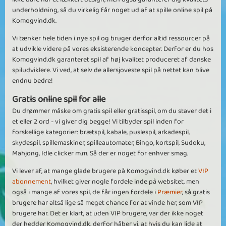
underholdning, så du virkelig får noget ud af at spille online spil på
Komogvind.dk.
Vi tænker hele tiden i nye spil og bruger derfor altid ressourcer på
at udvikle videre på vores eksisterende koncepter. Derfor er du hos
Komogvind.dk garanteret spil af høj kvalitet produceret af danske
spiludviklere. Vi ved, at selv de allersjoveste spil på nettet kan blive
endnu bedre!
Gratis online spil for alle
Du drømmer måske om gratis spil eller gratisspil, om du staver det i
et eller 2 ord - vi giver dig begge! Vi tilbyder spil inden for
forskellige kategorier: brætspil, kabale, puslespil, arkadespil,
skydespil, spillemaskiner, spilleautomater, Bingo, kortspil, Sudoku,
Mahjong, Idle clicker m.m. Så der er noget for enhver smag.
Vi lever af, at mange glade brugere på Komogvind.dk køber et
VIP
abonnement
, hvilket giver nogle fordele inde på websitet, men
også i mange af vores spil, de får ingen fordele i
Præmier
, så gratis
brugere har altså lige så meget chance for at vinde her, som VIP
brugere har. Det er klart, at uden VIP brugere, var der ikke noget
der hedder Komogvind.dk, derfor håber vi, at hvis du kan lide at