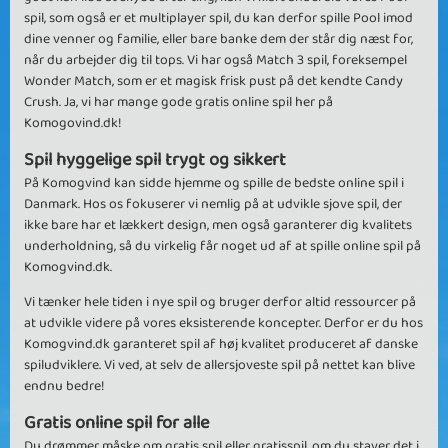
spil, som også er et multiplayer spil, du kan derfor spille Pool imod
dine venner og familie, eller bare banke dem der står dig næst for,
når du arbejder dig til tops. Vi har også Match 3 spil, foreksempel
Wonder Match, som er et magisk frisk pust på det kendte Candy
Crush. Ja, vi har mange gode gratis online spil her på
Komogovind.dk!
Spil hyggelige spil trygt og sikkert
På Komogvind kan sidde hjemme og spille de bedste online spil i
Danmark. Hos os fokuserer vi nemlig på at udvikle sjove spil, der
ikke bare har et lækkert design, men også garanterer dig kvalitets
underholdning, så du virkelig får noget ud af at spille online spil på
Komogvind.dk.
Vi tænker hele tiden i nye spil og bruger derfor altid ressourcer på
at udvikle videre på vores eksisterende koncepter. Derfor er du hos
Komogvind.dk garanteret spil af høj kvalitet produceret af danske
spiludviklere. Vi ved, at selv de allersjoveste spil på nettet kan blive
endnu bedre!
Gratis online spil for alle
Du drømmer måske om gratis spil eller gratisspil, om du staver det i