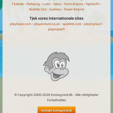
7 kabale
-
Mahjong
-
Ludo
-
Yatzy
-
Farm Empire
-
Hjerterfri
-
Bubble Zoo
-
Sudoku
-
Tower Empire
Tjek vores internationale sites
playtopia.com
-
playandwin.co.uk
-
spielmit.com
-
playtopia.nl
-
playtopia.fr
© Copyright 2000-2026 Komogvind.dk - Alle rettigheder
forbeholdes
Kontakt Komogvind.dk