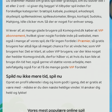
Du drømmer måske om gratis spil eller gratisspil, om du staver det i
et eller 2 ord - vi giver dig begge! Vi tilbyder spil inden for
forskellige kategorier: brætspil, kabale, puslespil, arkadespil,
skydespil, spillemaskiner, spilleautomater, Bingo, kortspil, Sudoku,
Mahjong, Idle clicker m.m. Så der er noget for enhver smag.
Vi lever af, at mange glade brugere på Komogvind.dk køber et
VIP
abonnement
, hvilket giver nogle fordele inde på websitet, men
også i mange af vores spil, de får ingen fordele i
Præmier
, så gratis
brugere har altså lige så meget chance for at vinde her, som VIP
brugere har. Det er klart, at uden VIP brugere, var der ikke noget
der hedder Komogvind.dk, derfor håber vi, at hvis du kan lide at
bruge din tid her, også gerne vil støtte vores arbejde, men
selvfølgelig også for at få de mange gode
VIP
fordele!
Spild nu ikke mere tid, spil nu
Opret en profil allerede i dag og kom godt i gang, det er gratis at
være med - måske er du den næste heldige vinder. Vi ønsker dig
held og lykke!
Vores mest populære online spil