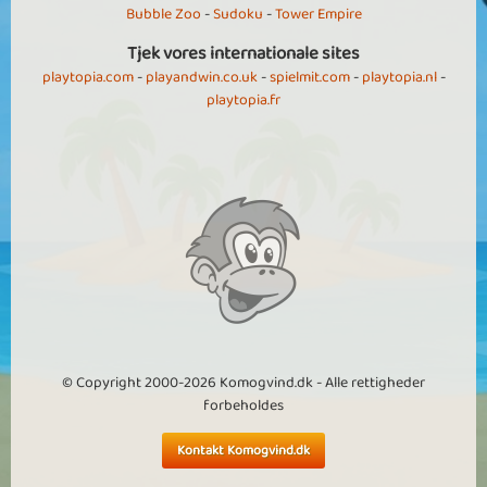
Bubble Zoo
-
Sudoku
-
Tower Empire
Tjek vores internationale sites
playtopia.com
-
playandwin.co.uk
-
spielmit.com
-
playtopia.nl
-
playtopia.fr
© Copyright 2000-2026 Komogvind.dk - Alle rettigheder
forbeholdes
Kontakt Komogvind.dk