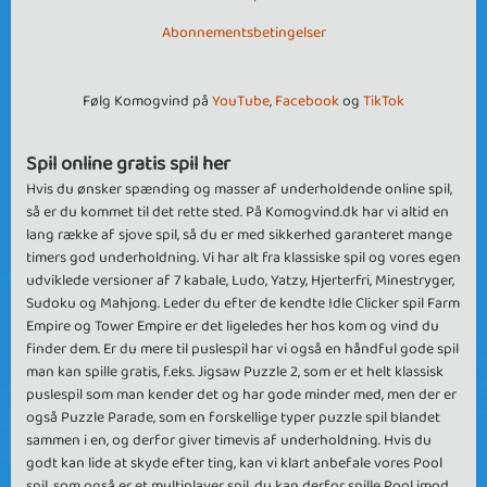
Abonnementsbetingelser
Følg Komogvind på
YouTube
,
Facebook
og
TikTok
Spil online gratis spil her
Hvis du ønsker spænding og masser af underholdende online spil,
så er du kommet til det rette sted. På Komogvind.dk har vi altid en
lang række af sjove spil, så du er med sikkerhed garanteret mange
timers god underholdning. Vi har alt fra klassiske spil og vores egen
udviklede versioner af 7 kabale, Ludo, Yatzy, Hjerterfri, Minestryger,
Sudoku og Mahjong. Leder du efter de kendte Idle Clicker spil Farm
Empire og Tower Empire er det ligeledes her hos kom og vind du
finder dem. Er du mere til puslespil har vi også en håndful gode spil
man kan spille gratis, f.eks. Jigsaw Puzzle 2, som er et helt klassisk
puslespil som man kender det og har gode minder med, men der er
også Puzzle Parade, som en forskellige typer puzzle spil blandet
sammen i en, og derfor giver timevis af underholdning. Hvis du
godt kan lide at skyde efter ting, kan vi klart anbefale vores Pool
spil, som også er et multiplayer spil, du kan derfor spille Pool imod