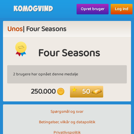
Komogvind
Opret bruger
Log ind
Unos
| Four Seasons
Four Seasons
2 brugere har opnået denne medalje
250.000
50
Spørgsmål og svar
Betingelser, vilkår og datapolitik
Privatlivspolitik