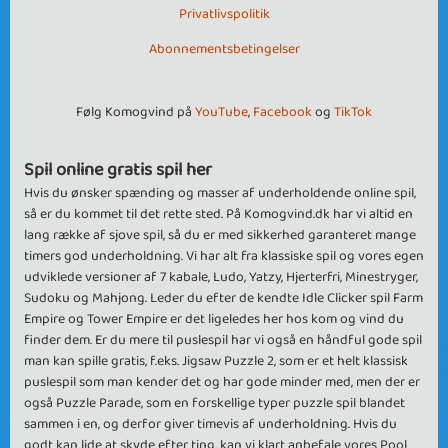
Privatlivspolitik
Abonnementsbetingelser
Følg Komogvind på
YouTube
,
Facebook
og
TikTok
Spil online gratis spil her
Hvis du ønsker spænding og masser af underholdende online spil,
så er du kommet til det rette sted. På Komogvind.dk har vi altid en
lang række af sjove spil, så du er med sikkerhed garanteret mange
timers god underholdning. Vi har alt fra klassiske spil og vores egen
udviklede versioner af 7 kabale, Ludo, Yatzy, Hjerterfri, Minestryger,
Sudoku og Mahjong. Leder du efter de kendte Idle Clicker spil Farm
Empire og Tower Empire er det ligeledes her hos kom og vind du
finder dem. Er du mere til puslespil har vi også en håndful gode spil
man kan spille gratis, f.eks. Jigsaw Puzzle 2, som er et helt klassisk
puslespil som man kender det og har gode minder med, men der er
også Puzzle Parade, som en forskellige typer puzzle spil blandet
sammen i en, og derfor giver timevis af underholdning. Hvis du
godt kan lide at skyde efter ting, kan vi klart anbefale vores Pool