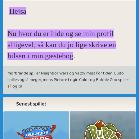
Hejsa
Nu hvor du er inde og se min profil
alligevel, så kan du jo lige skrive en
hilsen i min gæstebog
.
morbrande spiller Neighbor Wars og Yatzy mest for tiden. Ludo
spilles også meget, mens Picture Logic Color og Bubble Zoo spilles
af og til.
Senest spillet