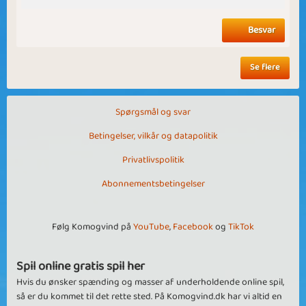
Besvar
Se flere
Spørgsmål og svar
Betingelser, vilkår og datapolitik
Privatlivspolitik
Abonnementsbetingelser
Følg Komogvind på
YouTube
,
Facebook
og
TikTok
Spil online gratis spil her
Hvis du ønsker spænding og masser af underholdende online spil,
så er du kommet til det rette sted. På Komogvind.dk har vi altid en